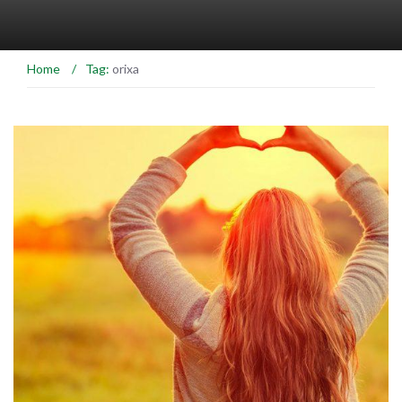
Home
/
Tag:
orixa