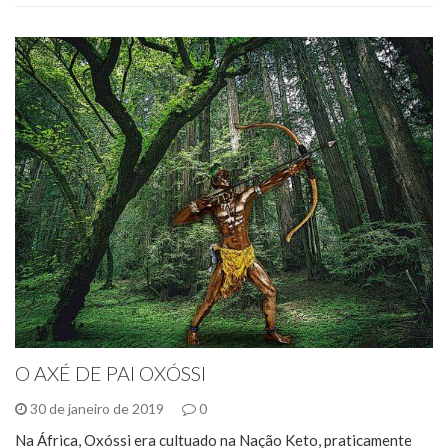
O AXÉ DE PAI OXÓSSI
30 de janeiro de 2019
0
Na África, Oxóssi era cultuado na Nação Keto, praticamente