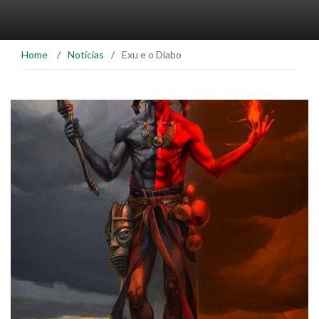
Home
/
Notícias
/
Exu e o Diabo