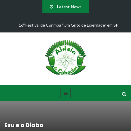
Latest News
 em SP
Juliana D'Passos confirma presença no 16º Festival de Cu
Aldeia de Caboclos!
Exu e o Diabo