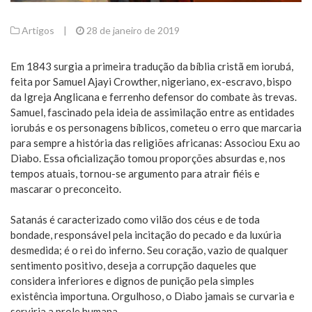
Artigos
|
28 de janeiro de 2019
Em 1843 surgia a primeira tradução da bíblia cristã em iorubá,
feita por Samuel Ajayi Crowther, nigeriano, ex-escravo, bispo
da Igreja Anglicana e ferrenho defensor do combate às trevas.
Samuel, fascinado pela ideia de assimilação entre as entidades
iorubás e os personagens bíblicos, cometeu o erro que marcaria
para sempre a história das religiões africanas: Associou Exu ao
Diabo. Essa oficialização tomou proporções absurdas e, nos
tempos atuais, tornou-se argumento para atrair fiéis e
mascarar o preconceito.
Satanás é caracterizado como vilão dos céus e de toda
bondade, responsável pela incitação do pecado e da luxúria
desmedida; é o rei do inferno. Seu coração, vazio de qualquer
sentimento positivo, deseja a corrupção daqueles que
considera inferiores e dignos de punição pela simples
existência importuna. Orgulhoso, o Diabo jamais se curvaria e
serviria a prole humana.