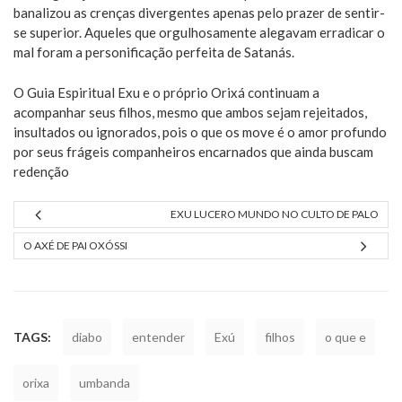
banalizou as crenças divergentes apenas pelo prazer de sentir-
se superior. Aqueles que orgulhosamente alegavam erradicar o
mal foram a personificação perfeita de Satanás.
O Guia Espiritual Exu e o próprio Orixá continuam a
acompanhar seus filhos, mesmo que ambos sejam rejeitados,
insultados ou ignorados, pois o que os move é o amor profundo
por seus frágeis companheiros encarnados que ainda buscam
redenção
EXU LUCERO MUNDO NO CULTO DE PALO
O AXÉ DE PAI OXÓSSI
TAGS:
diabo
entender
Exú
filhos
o que e
orixa
umbanda