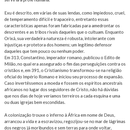
Exu é descrito, em várias de suas lendas, como impiedoso, cruel,
de temperamento difícil e trapaceiro, entretanto essas
características apenas foram fabricadas para amedrontar os
descrentes e as tribos rivais daqueles que o cultuam. Enquanto
Orixá, sua verdadeira natureza é robusta, intolerante com
injustiças e protetora dos homens; um legítimo defensor
daqueles que tem pouco ou nenhum poder.
Em 313, Constantino, imperador romano, publicou o Edito de
Milão, no qual era assegurado o fim das perseguições contra os
cristãos e, em 391, o Cristianismo transformou-se na religião
oficial do Império Romano e iniciou seu processo de expansão.
Caso invertêssemos a moeda e fossem os espíritos ancestrais
africanos no lugar dos seguidores de Cristo, não há dúvidas
que nos dias de hoje veríamos terreiros a cada esquina e uma
ou duas igrejas bem escondidas.
A colonização trouxe o inferno à África em nome de Deus,
arrancou a vida e a escravizou, regozijou-se no mar de lágrimas
dos negros já moribundos e sem terras para onde voltar,