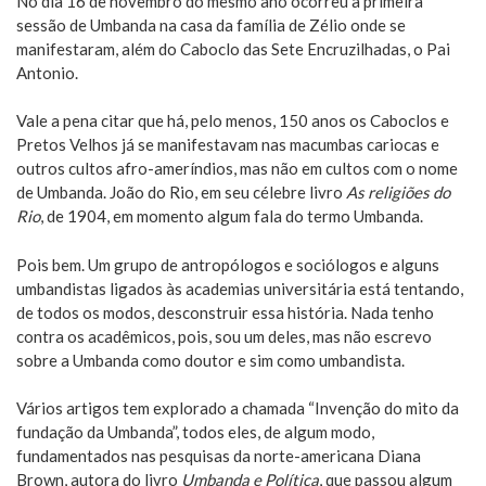
No dia 16 de novembro do mesmo ano ocorreu a primeira
sessão de Umbanda na casa da família de Zélio onde se
manifestaram, além do Caboclo das Sete Encruzilhadas, o Pai
Antonio.
Vale a pena citar que há, pelo menos, 150 anos os Caboclos e
Pretos Velhos já se manifestavam nas macumbas cariocas e
outros cultos afro-ameríndios, mas não em cultos com o nome
de Umbanda. João do Rio, em seu célebre livro
As religiões do
Rio
, de 1904, em momento algum fala do termo Umbanda.
Pois bem. Um grupo de antropólogos e sociólogos e alguns
umbandistas ligados às academias universitária está tentando,
de todos os modos, desconstruir essa história. Nada tenho
contra os acadêmicos, pois, sou um deles, mas não escrevo
sobre a Umbanda como doutor e sim como umbandista.
Vários artigos tem explorado a chamada “Invenção do mito da
fundação da Umbanda”, todos eles, de algum modo,
fundamentados nas pesquisas da norte-americana Diana
Brown, autora do livro
Umbanda e Política
, que passou algum