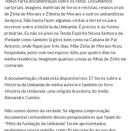
Temos farta documentação sobre os fatos. Documentos
cartoriais, imagens, matérias de livros e revistas, relatos orais
de Zélia de Moraes e Zilméia de Moraes e outros umbandistas
da época. Não basta fazer algumas visitas a terreiros para
escrever sobre a história da Umbanda. É preciso ir às fontes
primárias. Eu não só pisei na Tenda Espírita Nossa Senhora da
Piedade como também lá girei, bem como na Cabana de Pai
Antonio, onde fiquei por três dias. Mãe Zélia de Moraes ficou
hospedada, junto com seu esposo Júlio, por quatro dias na
minha residência. Imaginem quantas coisas as filhas de Zélio me
contaram.
A documentação citada está disponível nos 17 livros sobre a
História da Umbanda de minha autoria e também no livro
História da Umbanda: uma religião brasileira
, do irmão
Alexandre Cumino.
Não somos donos da verdade. Se alguma comprovação
documental contundente desses pesquisadores que falam do
“Mito da fundação da Umbanda” forem apresentados,
mudaremos nossa opinião, como fiz em relação ao uso dos