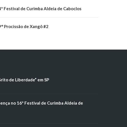
4º Festival de Curimba Aldeia de Caboclos
9° Procissão de Xangô #2
Grito de Liberdade” em SP
sença no 16º Festival de Curimba Aldeia de