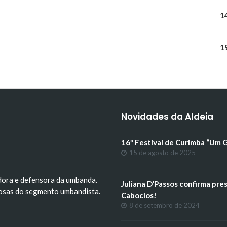
1
1
Novidades da Aldeia
16º Festival de Curimba “Um 
15 de agosto de 2025
dora e defensora da umbanda.
Juliana D’Passos confirma pre
iosas do segmento umbandista.
Caboclos!
8 de setembro de 2024