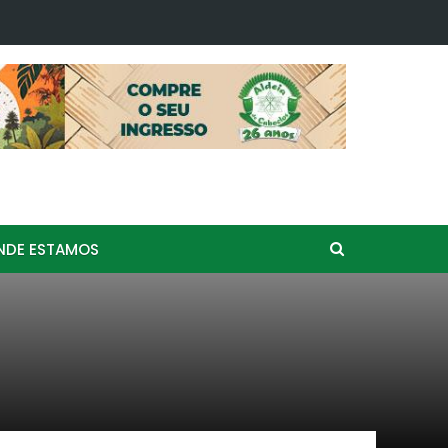
assos confirma presença no 16º Festival de Curimba Aldeia de Caboclos!
NDE ESTAMOS