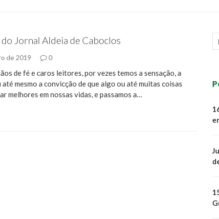
 do Jornal Aldeia de Caboclos
ro de 2019
0
ãos de fé e caros leitores, por vezes temos a sensação, a
P
 até mesmo a convicção de que algo ou até muitas coisas
ar melhores em nossas vidas, e passamos a…
1
e
J
d
1
G