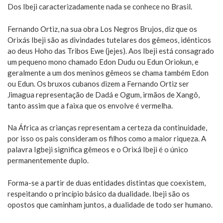
Dos Ibeji caracterizadamente nada se conhece no Brasil.
Fernando Ortiz, na sua obra Los Negros Brujos, diz que os
Orixás Ibeji são as divindades tutelares dos gêmeos, idênticos
ao deus Hoho das Tribos Ewe (jejes). Aos Ibeji está consagrado
um pequeno mono chamado Edon Dudu ou Edun Oriokun, e
geralmente a um dos meninos gêmeos se chama também Edon
ou Edun. Os bruxos cubanos dizem a Fernando Ortiz ser
Jimagua representação de Dadá e Ogum, irmãos de Xangô,
tanto assim que a faixa que os envolve é vermelha.
Na África as crianças representam a certeza da continuidade,
por isso os pais consideram os filhos como a maior riqueza. A
palavra Igbeji significa gêmeos e o Orixá Ibeji é o único
permanentemente duplo.
Forma-se a partir de duas entidades distintas que coexistem,
respeitando o princípio básico da dualidade. Ibeji são os
opostos que caminham juntos, a dualidade de todo ser humano.