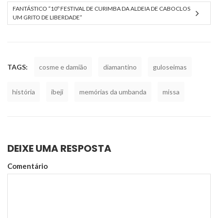
FANTÁSTICO “10º FESTIVAL DE CURIMBA DA ALDEIA DE CABOCLOS
UM GRITO DE LIBERDADE”
TAGS:
cosme e damião
diamantino
guloseimas
história
ibeji
memórias da umbanda
missa
DEIXE UMA RESPOSTA
Comentário