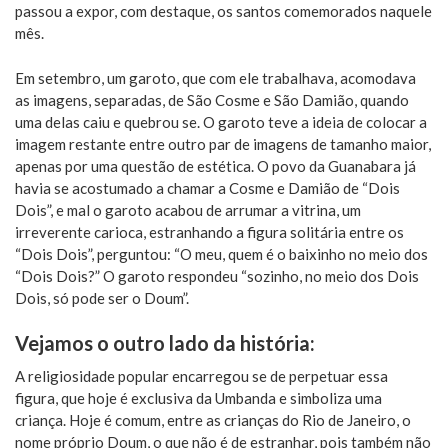
passou a expor, com destaque, os santos comemorados naquele
mês.
Em setembro, um garoto, que com ele trabalhava, acomodava
as imagens, separadas, de São Cosme e São Damião, quando
uma delas caiu e quebrou se. O garoto teve a ideia de colocar a
imagem restante entre outro par de imagens de tamanho maior,
apenas por uma questão de estética. O povo da Guanabara já
havia se acostumado a chamar a Cosme e Damião de “Dois
Dois”, e mal o garoto acabou de arrumar a vitrina, um
irreverente carioca, estranhando a figura solitária entre os
“Dois Dois”, perguntou: “O meu, quem é o baixinho no meio dos
“Dois Dois?” O garoto respondeu “sozinho, no meio dos Dois
Dois, só pode ser o Doum”.
Vejamos o outro lado da história:
A religiosidade popular encarregou se de perpetuar essa
figura, que hoje é exclusiva da Umbanda e simboliza uma
criança. Hoje é comum, entre as crianças do Rio de Janeiro, o
nome próprio Doum, o que não é de estranhar, pois também não