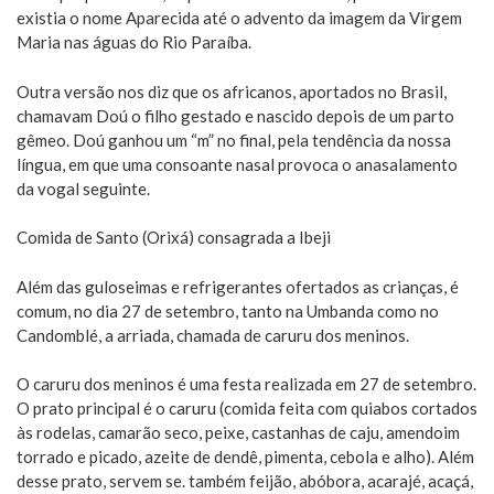
existia o nome Aparecida até o advento da imagem da Virgem
Maria nas águas do Rio Paraíba.
Outra versão nos diz que os africanos, aportados no Brasil,
chamavam Doú o filho gestado e nascido depois de um parto
gêmeo. Doú ganhou um “m” no final, pela tendência da nossa
língua, em que uma consoante nasal provoca o anasalamento
da vogal seguinte.
Comida de Santo (Orixá) consagrada a Ibeji
Além das guloseimas e refrigerantes ofertados as crianças, é
comum, no dia 27 de setembro, tanto na Umbanda como no
Candomblé, a arriada, chamada de caruru dos meninos.
O caruru dos meninos é uma festa realizada em 27 de setembro.
O prato principal é o caruru (comida feita com quiabos cortados
às rodelas, camarão seco, peixe, castanhas de caju, amendoim
torrado e picado, azeite de dendê, pimenta, cebola e alho). Além
desse prato, servem se. também feijão, abóbora, acarajé, acaçá,