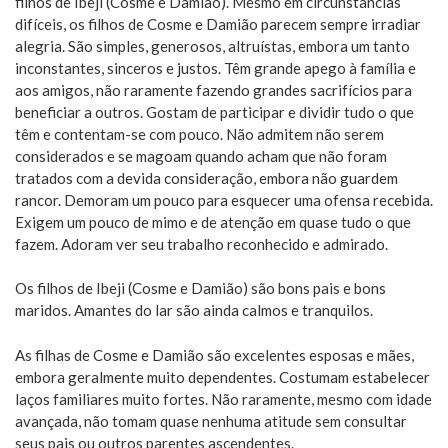
filhos de Ibeji (Cosme e Damião). Mesmo em circunstâncias
difíceis, os filhos de Cosme e Damião parecem sempre irradiar
alegria. São simples, generosos, altruístas, embora um tanto
inconstantes, sinceros e justos. Têm grande apego à família e
aos amigos, não raramente fazendo grandes sacrifícios para
beneficiar a outros. Gostam de participar e dividir tudo o que
têm e contentam-se com pouco. Não admitem não serem
considerados e se magoam quando acham que não foram
tratados com a devida consideração, embora não guardem
rancor. Demoram um pouco para esquecer uma ofensa recebida.
Exigem um pouco de mimo e de atenção em quase tudo o que
fazem. Adoram ver seu trabalho reconhecido e admirado.
Os filhos de Ibeji (Cosme e Damião) são bons pais e bons
maridos. Amantes do lar são ainda calmos e tranquilos.
As filhas de Cosme e Damião são excelentes esposas e mães,
embora geralmente muito dependentes. Costumam estabelecer
laços familiares muito fortes. Não raramente, mesmo com idade
avançada, não tomam quase nenhuma atitude sem consultar
seus pais ou outros parentes ascendentes.