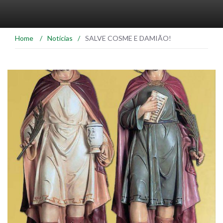
Home
/
Notícias
/
SALVE COSME E DAMIÃO!