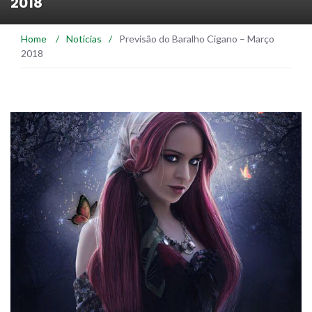
2018
Home
/
Notícias
/
Previsão do Baralho Cigano – Março
2018