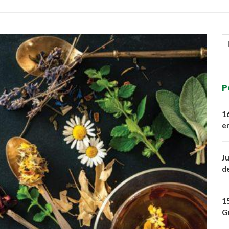
P
1
e
J
d
1
G