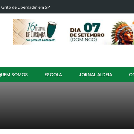
resença no 16º Festival de Curimba Aldeia de Caboclos!
15º Festiva
QUEM SOMOS
ESCOLA
JORNAL ALDEIA
O