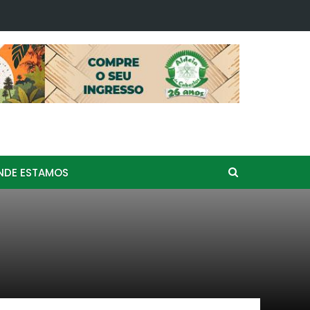
l de Curimba Aldeia de Caboclos: "Um Grito de Liberdade" e…
NDE ESTAMOS