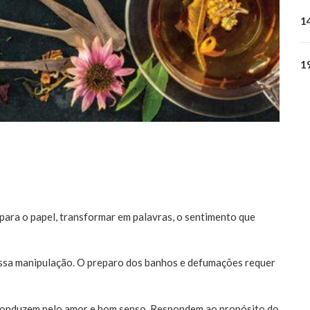
1
1
 para o papel, transformar em palavras, o sentimento que
essa manipulação. O preparo dos banhos e defumações requer
e conduzem pelo amor e bom senso. Respondem ao propósito do