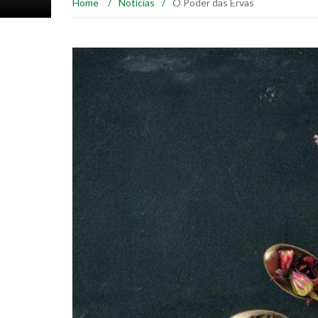
Home
/
Notícias
/
O Poder das Ervas