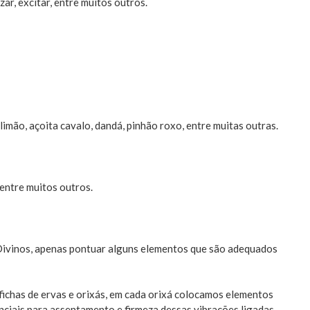
zar, excitar, entre muitos outros.
 limão, açoita cavalo, dandá, pinhão roxo, entre muitas outras.
 entre muitos outros.
Divinos, apenas pontuar alguns elementos que são adequados
fichas de ervas e orixás, em cada orixá colocamos elementos
nciais para assentamento e firmeza dessas vibrações ligadas