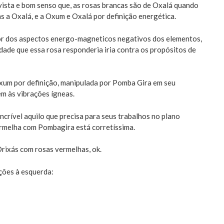
vista e bom senso que, as rosas brancas são de Oxalá quando
 a Oxalá, e a Oxum e Oxalá por definição energética.
or dos aspectos energo-magneticos negativos dos elementos,
dade que essa rosa responderia iria contra os propósitos de
Oxum por definição, manipulada por Pomba Gira em seu
m às vibrações ígneas.
ncrível aquilo que precisa para seus trabalhos no plano
ermelha com Pombagira está corretíssima.
ixás com rosas vermelhas, ok.
ções à esquerda: