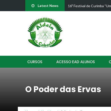
Latest News
dade” em SP
Juliana D'Passos confirma p
CURSOS
ACESSO EAD ALUNOS
O Poder das Ervas