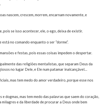
.
ssoas nascem, crescem, morrem, encarnam novamente, e
pois se isso acontecer, ele, o ego, deixa de existir.
le está no comando enquanto o ser “dorme”.
 mansões e festas, pois essas coisas impedem o despertar.
cipalmente das religiões mentalistas, que separam Deus da
giosos no lugar Dele, e Ele num patamar inalcançável…
iciais, mas tem medo do amor verdadeiro, porque esse nos
os e dogmas, mas tem medo das palavras que saem do coração,
za milagres e da liberdade de procurar a Deus onde bem