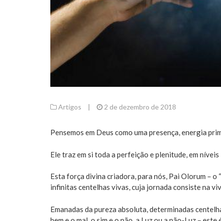
Artigos
|
2 de dezembro de 2018
Pensemos em Deus como uma presença, energia primev
Ele traz em si toda a perfeição e plenitude, em níve
Esta força divina criadora, para nós, Pai Olorum – o
infinitas centelhas vivas, cuja jornada consiste na v
Emanadas da pureza absoluta, determinadas centelha
bem e o mal, o sim e o não, a Luz ou a não-Luz – este