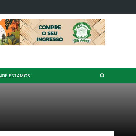
l de Curimba Aldeia de Caboclos: "Um Grito de Liberdade" e…
NDE ESTAMOS