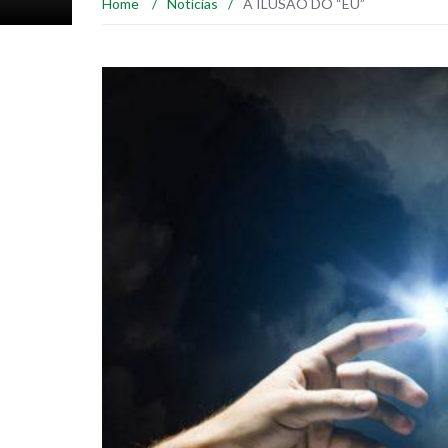
Home
/
Notícias
/
A ILUSÃO DO “EU”