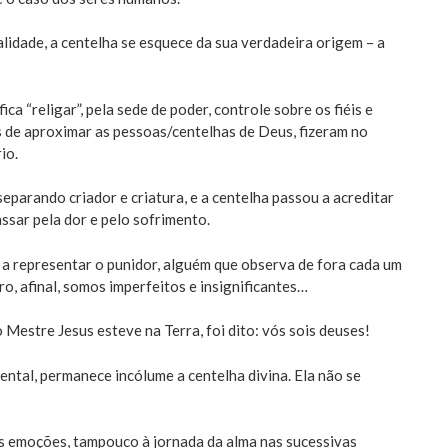
lidade, a centelha se esquece da sua verdadeira origem – a
ca “religar”, pela sede de poder, controle sobre os fiéis e
s de aproximar as pessoas/centelhas de Deus, fizeram no
io.
eparando criador e criatura, e a centelha passou a acreditar
ssar pela dor e pelo sofrimento.
u a representar o punidor, alguém que observa de fora cada um
ro, afinal, somos imperfeitos e insignificantes…
estre Jesus esteve na Terra, foi dito: vós sois deuses!
ntal, permanece incólume a centelha divina. Ela não se
as emoções, tampouco à jornada da alma nas sucessivas