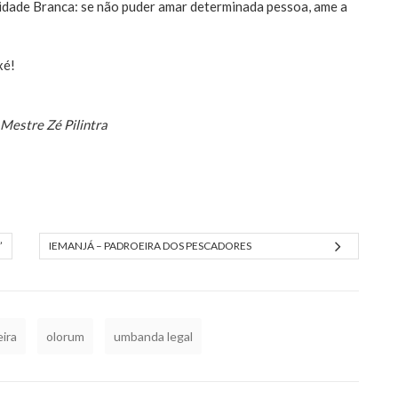
nidade Branca: se não puder amar determinada pessoa, ame a
xé!
Mestre Zé Pilintra
”
IEMANJÁ – PADROEIRA DOS PESCADORES
eira
olorum
umbanda legal