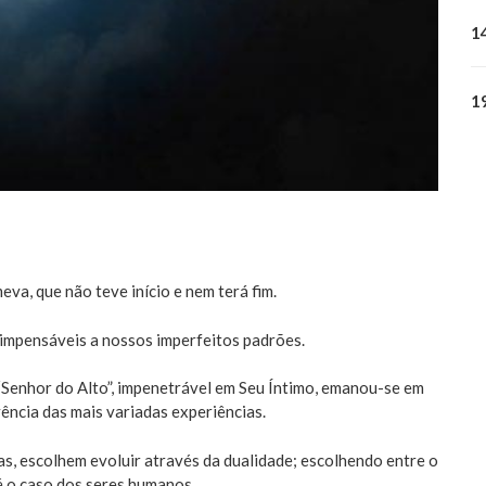
1
1
a, que não teve início e nem terá fim.
is impensáveis a nossos imperfeitos padrões.
 “Senhor do Alto”, impenetrável em Seu Íntimo, emanou-se em
ivência das mais variadas experiências.
s, escolhem evoluir através da dualidade; escolhendo entre o
 é o caso dos seres humanos.