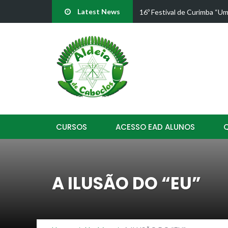
Latest News
dade” em SP
Juliana D'Passos confirma p
CURSOS
ACESSO EAD ALUNOS
A ILUSÃO DO “EU”