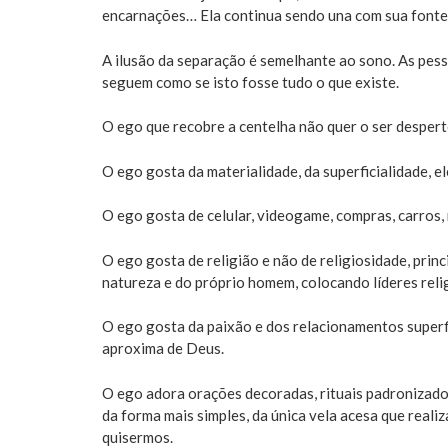
encarnações… Ela continua sendo una com sua fonte
A ilusão da separação é semelhante ao sono. As pe
seguem como se isto fosse tudo o que existe.
O ego que recobre a centelha não quer o ser desperte, 
O ego gosta da materialidade, da superficialidade, e
O ego gosta de celular, videogame, compras, carros,
O ego gosta de religião e não de religiosidade, prin
natureza e do próprio homem, colocando líderes reli
O ego gosta da paixão e dos relacionamentos superf
aproxima de Deus.
O ego adora orações decoradas, rituais padronizad
da forma mais simples, da única vela acesa que reali
quisermos.