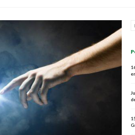
P
1
e
J
d
1
G