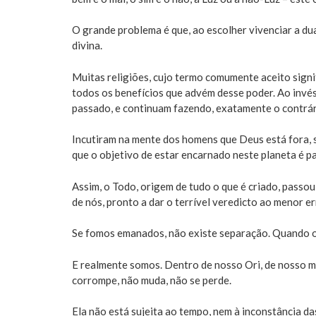
O grande problema é que, ao escolher vivenciar a dua
divina.
Muitas religiões, cujo termo comumente aceito signifi
todos os benefícios que advém desse poder. Ao invé
passado, e continuam fazendo, exatamente o contrár
Incutiram na mente dos homens que Deus está fora, s
que o objetivo de estar encarnado neste planeta é pa
Assim, o Todo, origem de tudo o que é criado, passo
de nós, pronto a dar o terrível veredicto ao menor er
Se fomos emanados, não existe separação. Quando o M
E realmente somos. Dentro de nosso Ori, de nosso me
corrompe, não muda, não se perde.
Ela não está sujeita ao tempo, nem à inconstância d