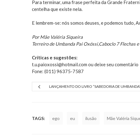
Para terminar, uma frase perfeita da Grande Frater
centelha que existe nela.
E lembrem-se: nós somos deuses, e podemos tudo, A
Por Mãe Valéria Siqueira
Terreiro de Umbanda Pai Oxóssi,Caboclo 7 Flechas e 
Críticas e sugestões:
t.u.paioxossi@hotmail.com ou deixe seu comentário
Fone: (011) 96375-7587
LANÇAMENTO DO LIVRO “SABEDORIA DE UMBANDA
TAGS:
ego
eu
ilusão
Mãe Valéria Siqu