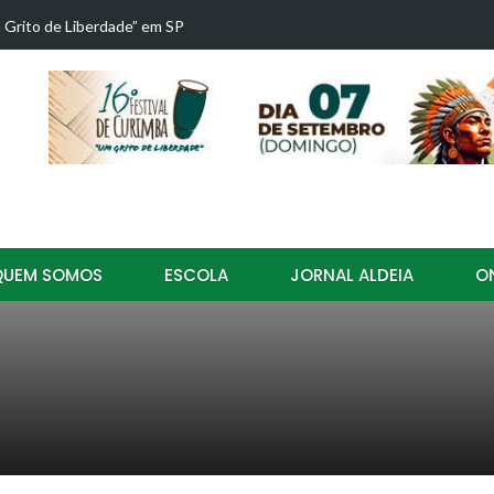
resença no 16º Festival de Curimba Aldeia de Caboclos!
15º Festiva
QUEM SOMOS
ESCOLA
JORNAL ALDEIA
O